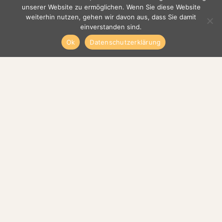
Bartensteiner Weg 4a
unserer Website zu ermöglichen. Wenn Sie diese Website
November 12, 2023
weiterhin nutzen, gehen wir davon aus, dass Sie damit
einverstanden sind.
Nächste Seite
→
Ok
Datenschutzerklärung
Thich Nhat Hanh Hamburg
Impressum
Datenschutzerklärung
Kontakt